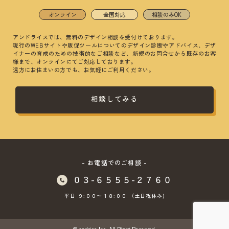
オンライン
全国対応
相談のみOK
アンドライスでは、無料のデザイン相談を受付けております。
現行のWEBサイトや販促ツールについてのデザイン診断やアドバイス、
デザ
イナーの育成のための技術的なご相談など、
新規のお問合せから既存のお客
様まで、オンラインにてご対応しております。
遠方にお住まいの方でも、お気軽にご利用ください。
相談してみる
- お電話でのご相談 -
０３-６５５５-２７６０
平日 ９:００〜１８:００ （土日祝休み)
© andrice Inc. All Right Reserved.